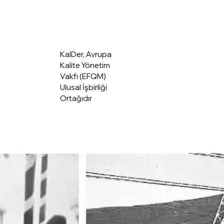
KalDer Merkez
KalDer, Avrupa
Kalite Yönetim
Vakfı (EFQM)
Ulusal İşbirliği
Ortağıdır