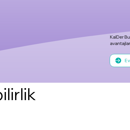
KalDer Bu
avantajla
Ev
lirlik